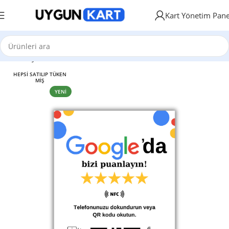
Kart Yönetim Pane
Ana Sayfa
NFC ve QR Kod Özellikli Kartlar
HEPSI SATILIP TÜKEN
MIŞ
YENI