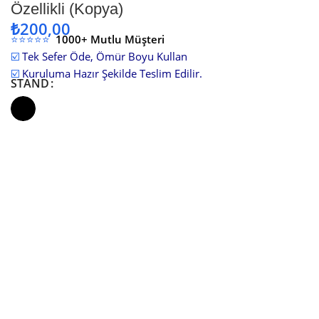
Özellikli (Kopya)
₺
200,00
⭐⭐⭐⭐⭐
1000+ Mutlu Müşteri
☑️
Tek Sefer Öde, Ömür Boyu Kullan
☑️
Kuruluma Hazır Şekilde Teslim Edilir.
STAND