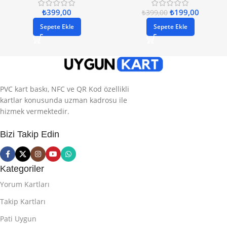
₺
399,00
₺
199,00
₺
399,00
Sepete Ekle
Sepete Ekle
PVC kart baskı, NFC ve QR Kod özellikli
kartlar konusunda uzman kadrosu ile
hizmek vermektedir.
Bizi Takip Edin
Kategoriler
Yorum Kartları
Takip Kartları
Pati Uygun