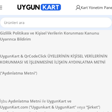
Kart Yönetim Pane
Gizlilik Politikası ve Kişisel Verilerin Korunması Kanunu
Uyarınca Bildirim
UygunKart & QrCodeClick ÜYELERİNİN KİŞİSEL VERİLERİNİN
KORUNMASI VE İŞLENMESİNE İLİŞKİN AYDINLATMA METNİ
(“
Aydınlatma Metni
“)
İşbu
Aydınlatma Metni
ile
UygunKart ve
UygunKart.com
(“
Uygunkart & UygunKart
” veya “
Şirket
”)