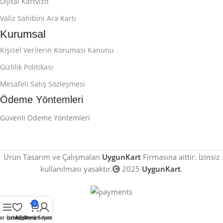
Dijital Kartvizit
Valiz Sahibini Ara Kartı
Kurumsal
Kişisel Verilerin Koruması Kanunu
Gizlilik Politikası
Mesafeli Satış Sözleşmesi
Ödeme Yöntemleri
Güvenli Ödeme Yöntemleri
Ürün Tasarım ve Çalışmaları
UygunKart
Firmasına aittir. İzinsiz
kullanılması yasaktır.
2025
UygunKart
.
0
ar çubuğu
İstek Listesi
Alışveriş Sepeti
Benim hesabım