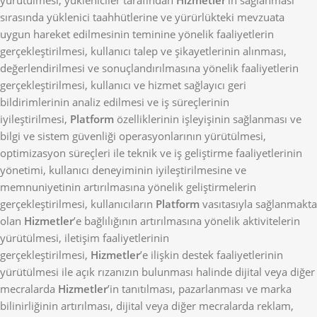
yürütülmesi, yükleniciler tarafından
Hizmetler
’in sağlanması
sırasında yüklenici taahhütlerine ve yürürlükteki mevzuata
uygun hareket edilmesinin teminine yönelik faaliyetlerin
gerçekleştirilmesi, kullanıcı talep ve şikayetlerinin alınması,
değerlendirilmesi ve sonuçlandırılmasına yönelik faaliyetlerin
gerçekleştirilmesi, kullanıcı ve hizmet sağlayıcı geri
bildirimlerinin analiz edilmesi ve iş süreçlerinin
iyileştirilmesi,
Platform
özelliklerinin işleyişinin sağlanması ve
bilgi ve sistem güvenliği operasyonlarının yürütülmesi,
optimizasyon süreçleri ile teknik ve iş geliştirme faaliyetlerinin
yönetimi, kullanıcı deneyiminin iyileştirilmesine ve
memnuniyetinin artırılmasına yönelik geliştirmelerin
gerçekleştirilmesi, kullanıcıların
Platform
vasıtasıyla sağlanmakta
olan
Hizmetler
’e bağlılığının artırılmasına yönelik aktivitelerin
yürütülmesi, iletişim faaliyetlerinin
gerçekleştirilmesi,
Hizmetler
’e ilişkin destek faaliyetlerinin
yürütülmesi ile açık rızanızın bulunması halinde dijital veya diğer
mecralarda
Hizmetler
’in tanıtılması, pazarlanması ve marka
bilinirliğinin artırılması, dijital veya diğer mecralarda reklam,