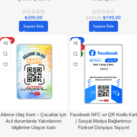
₺
399,00
₺
199,00
₺
399,00
Sepete Ekle
Sepete Ekle
SICAK
- 50%
SICAK
YENI
Aileme Ulaş Kartı – Çocuklar için
Facebook NFC ve QR Kodlu Kart
Acil durumlarda Yakınlarının
| Sosyal Medya Bağlantınızı
bilgilerine Ulaşım kartı
Fiziksel Dünyaya Taşıyın!