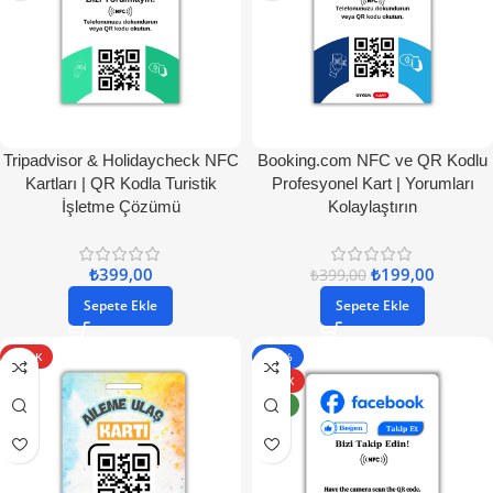
Tripadvisor & Holidaycheck NFC
Booking.com NFC ve QR Kodlu
Kartları | QR Kodla Turistik
Profesyonel Kart | Yorumları
İşletme Çözümü
Kolaylaştırın
₺
399,00
₺
199,00
₺
399,00
Sepete Ekle
Sepete Ekle
SICAK
- 50%
SICAK
YENI