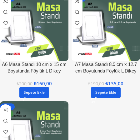
YENI
YENI
A6 Masa Standı 10 cm x 15 cm
A7 Masa Standı 8.9 cm x 12.7
Boyutunda Föylük L Dikey
cm Boyutunda Föylük L Dikey
₺
160,00
₺
135,00
₺
200,00
₺
190,00
Sepete Ekle
Sepete Ekle
- 33%
YENI