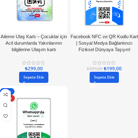
Aileme Ulaş Kartı – Çocuklar için
Facebook NFC ve QR Kodlu Kart
Acil durumlarda Yakınlarının
| Sosyal Medya Bağlantınızı
bilgilerine Ulaşım kartı
Fiziksel Dünyaya Taşıyın!
₺
299,00
₺
199,00
₺
399,00
Sepete Ekle
Sepete Ekle
- 34%
SICAK