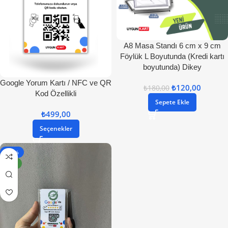
A8 Masa Standı 6 cm x 9 cm
Föylük L Boyutunda (Kredi kartı
boyutunda) Dikey
Google Yorum Kartı / NFC ve QR
₺
120,00
₺
180,00
Kod Özellikli
Sepete Ekle
₺
499,00
Seçenekler
- 31%
YENI