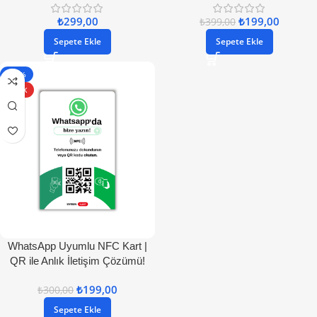
₺
299,00
₺
199,00
₺
399,00
Sepete Ekle
Sepete Ekle
- 34%
SICAK
WhatsApp Uyumlu NFC Kart |
QR ile Anlık İletişim Çözümü!
₺
199,00
₺
300,00
Sepete Ekle