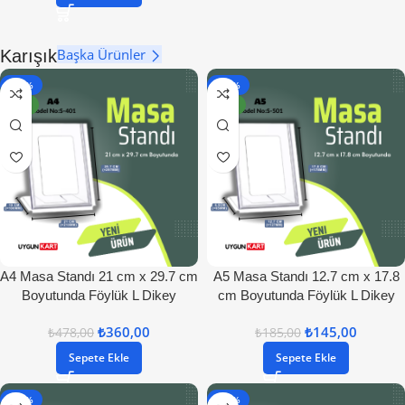
Başka Ürünler
Karışık
- 25%
- 22%
YENI
YENI
A4 Masa Standı 21 cm x 29.7 cm
A5 Masa Standı 12.7 cm x 17.8
Boyutunda Föylük L Dikey
cm Boyutunda Föylük L Dikey
₺
360,00
₺
145,00
₺
478,00
₺
185,00
Sepete Ekle
Sepete Ekle
- 20%
- 29%