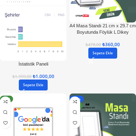
A4 Masa Standı 21 cm x 29.7 cm
Boyutunda Föylük L Dikey
₺
360,00
₺
478,00
Sepete Ekle
İstatistik Paneli
₺
1.000,00
₺
1.999,00
Sepete Ekle
YENI
- 33%
YENI