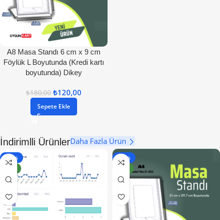
A8 Masa Standı 6 cm x 9 cm
Föylük L Boyutunda (Kredi kartı
boyutunda) Dikey
₺
120,00
₺
180,00
Sepete Ekle
Daha Fazla Ürün
İndirimlli Ürünler
- 50%
- 25%
YENI
YENI