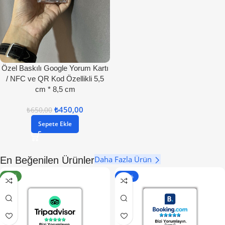
Özel Baskılı Google Yorum Kartı
/ NFC ve QR Kod Özellikli 5,5
cm * 8,5 cm
₺
450,00
₺
650,00
Sepete Ekle
Daha Fazla Ürün
En Beğenilen Ürünler
YENI
- 50%