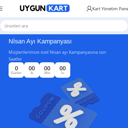
Kart Yönetim Pane
Nİsan Ayı Kampanyası
Müşterilerimize özel Nisan ayı Kampanyasına son
Saatler
0
00
00
00
Günler
Ik
Min
Sc