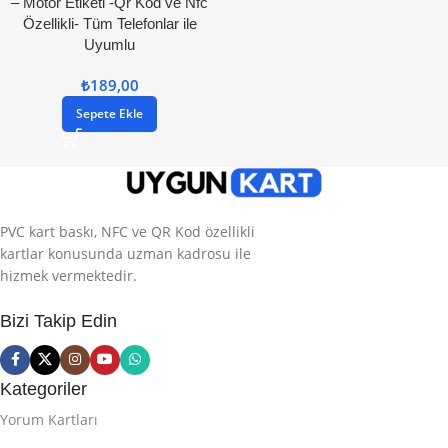
– Motor Etiketi -Qr Kod ve Nfc
Özellikli- Tüm Telefonlar ile
Uyumlu
₺
189,00
Sepete Ekle
PVC kart baskı, NFC ve QR Kod özellikli
kartlar konusunda uzman kadrosu ile
hizmek vermektedir.
Bizi Takip Edin
Kategoriler
Yorum Kartları