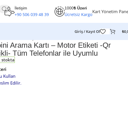
İletişim
1000
₺ Üzeri
Kart Yönetim Pane
+90 506 039 48 39
Ücretsiz Kargo
Giriş / Kayıt Ol
₺
0,
m Telefonlar ile Uyumlu
ini Arama Kartı – Motor Etiketi -Qr
kli- Tüm Telefonlar ile Uyumlu
 stokta
eri
u Kullan
lim Edilir.