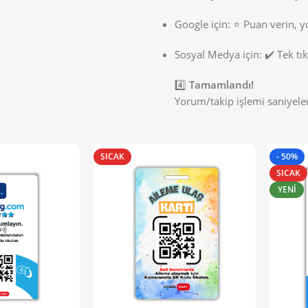
Google için: ⭐ Puan verin, 
Sosyal Medya için: ✔️ Tek tıkl
4️⃣
Tamamlandı!
Yorum/takip işlemi saniyeler
SICAK
- 50%
SICAK
YENI