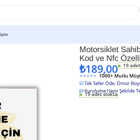
tişim
 Sahibini Arama Kartı – Motor Etiketi -Qr Kod ve Nfc Özellikli- Tü
Motorsiklet Sahib
Kod ve Nfc Özelli
₺
189,00
19 adet
⭐⭐⭐⭐⭐
1000+ Mutlu Müşt
☑️
Tek Sefer Öde, Ömür Boy
☑️
Kuruluma Hazır Şekilde Tes
19 adet stokta