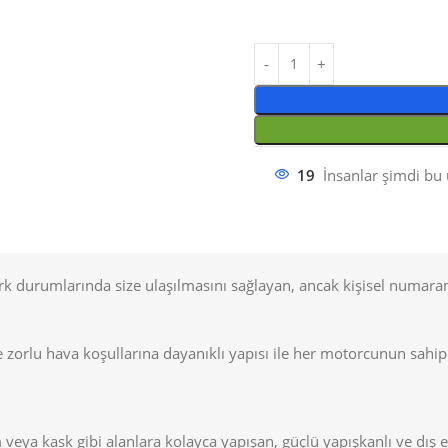
19
İnsanlar şimdi bu 
ark durumlarında size ulaşılmasını sağlayan, ancak kişisel numar
 zorlu hava koşullarına dayanıklı yapısı ile her motorcunun sahip
eya kask gibi alanlara kolayca yapışan, güçlü yapışkanlı ve dış et