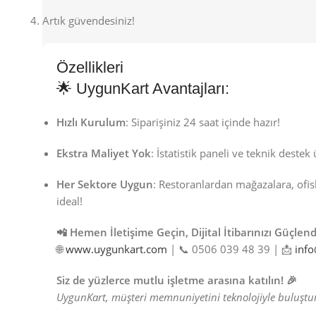
Artık güvendesiniz!
Özellikleri
🌟 UygunKart Avantajları:
Hızlı Kurulum
: Siparişiniz 24 saat içinde hazır!
Ekstra Maliyet Yok
: İstatistik paneli ve teknik destek 
Her Sektore Uygun
: Restoranlardan mağazalara, ofis
ideal!
📲 Hemen İletişime Geçin, Dijital İtibarınızı Güçlend
🌐
www.uygunkart.com
| 📞 0506 039 48 39 | 📩
inf
Siz de yüzlerce mutlu işletme arasına katılın! 🎉
UygunKart, müşteri memnuniyetini teknolojiyle buluştu