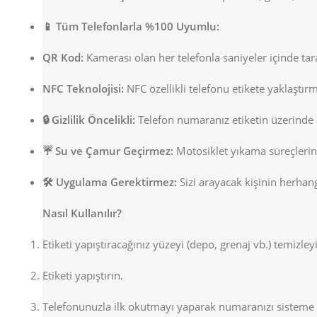
📱 Tüm Telefonlarla %100 Uyumlu:
QR Kod:
Kamerası olan her telefonla saniyeler içinde tara
NFC Teknolojisi:
NFC özellikli telefonu etikete yaklaştır
🔒 Gizlilik Öncelikli:
Telefon numaranız etiketin üzerinde aç
☔ Su ve Çamur Geçirmez:
Motosiklet yıkama süreçlerin
🛠️ Uygulama Gerektirmez:
Sizi arayacak kişinin herhan
Nasıl Kullanılır?
Etiketi yapıştıracağınız yüzeyi (depo, grenaj vb.) temizley
Etiketi yapıştırın.
Telefonunuzla ilk okutmayı yaparak numaranızı sisteme