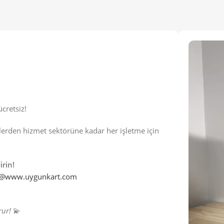
ücretsiz!
lerden hizmet sektörüne kadar her işletme için
irin!
o@www.uygunkart.com
rur!
💫