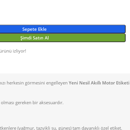
Sepete Ekle
Şimdi Satın Al
ürünü izliyor!
anızı herkesin görmesini engelleyen
Yeni Nesil Akıllı Motor Etiketi
 olması gereken bir aksesuardır.
kenlere (yağmur, tazyikli su, güneş) tam dayanıklı özel etiket.