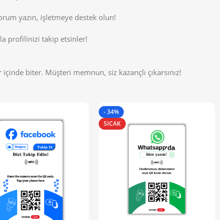
yorum yazın, işletmeye destek olun!
a profilinizi takip etsinler!
 içinde biter. Müşteri memnun, siz kazançlı çıkarsınız!
- 34%
SICAK