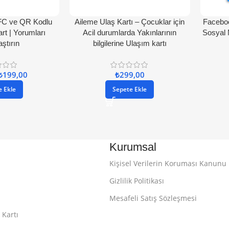
FC ve QR Kodlu
Aileme Ulaş Kartı – Çocuklar için
Facebo
rt | Yorumları
Acil durumlarda Yakınlarının
Sosyal 
aştırın
bilgilerine Ulaşım kartı
₺
199,00
₺
299,00
e Ekle
Sepete Ekle
Kurumsal
Kişisel Verilerin Koruması Kanunu
Gizlilik Politikası
Mesafeli Satış Sözleşmesi
 Kartı