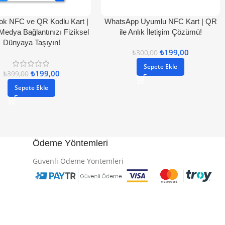
ok NFC ve QR Kodlu Kart |
WhatsApp Uyumlu NFC Kart | QR
Medya Bağlantınızı Fiziksel
ile Anlık İletişim Çözümü!
Dünyaya Taşıyın!
₺
199,00
₺
300,00
Sepete Ekle
₺
199,00
₺
399,00
Sepete Ekle
Ödeme Yöntemleri
Güvenli Ödeme Yöntemleri