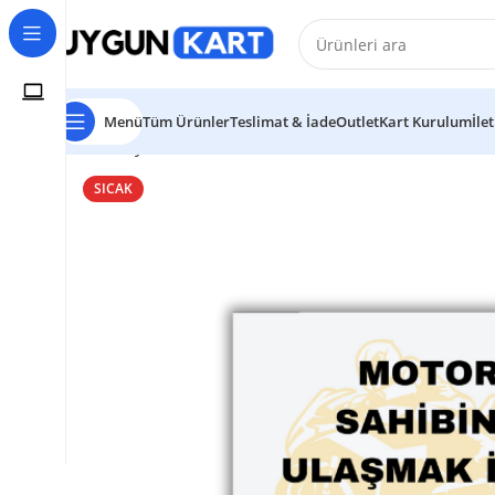
Menü
Tüm Ürünler
Teslimat & İade
Outlet
Kart Kurulum
İle
Ana Sayfa
NFC ve QR Kod Özellikli Kartlar
Motorsiklet
SICAK