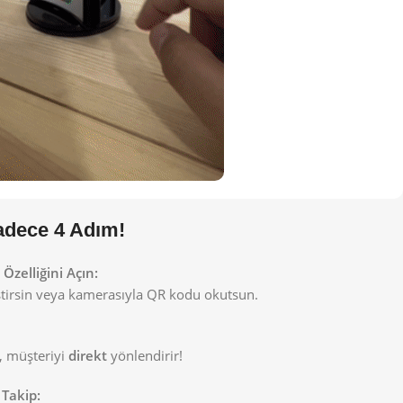
Sadece 4 Adım!
zelliğini Açın:
eştirsin veya kamerasıyla QR kodu okutsun.
, müşteriyi
direkt
yönlendirir!
 Takip: