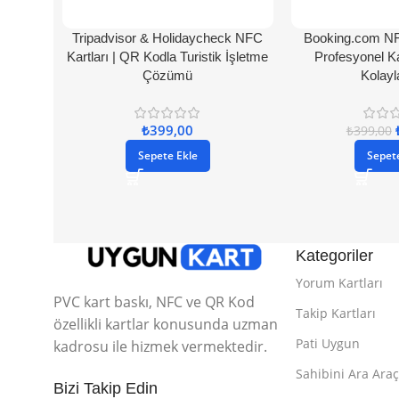
Tripadvisor & Holidaycheck NFC
Booking.com N
Kartları | QR Kodla Turistik İşletme
Profesyonel Ka
Çözümü
Kolayl
₺
399,00
₺
399,00
Sepete Ekle
Sepet
Kategoriler
Yorum Kartları
PVC kart baskı, NFC ve QR Kod
Takip Kartları
özellikli kartlar konusunda uzman
Pati Uygun
kadrosu ile hizmek vermektedir.
Sahibini Ara Araç
Bizi Takip Edin