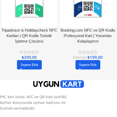
Tripadvisor & Holidaycheck NFC
Booking.com NFC ve QR Kodlu
Kartları | QR Kodla Turistik
Profesyonel Kart | Yorumları
İşletme Çözümü
Kolaylaştırın
₺
399,00
₺
199,00
₺
399,00
Sepete Ekle
Sepete Ekle
PVC kart baskı, NFC ve QR Kod özellikli
kartlar konusunda uzman kadrosu ile
hizmek vermektedir.