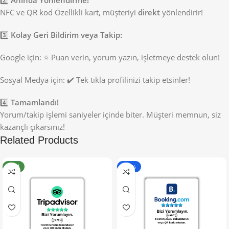
2️⃣
Anında Yönlendirme!
NFC ve QR kod Özellikli kart, müşteriyi
direkt
yönlendirir!
3️⃣
Kolay Geri Bildirim veya Takip:
Google için: ⭐ Puan verin, yorum yazın, işletmeye destek olun!
Sosyal Medya için: ✔️ Tek tıkla profilinizi takip etsinler!
4️⃣
Tamamlandı!
Yorum/takip işlemi saniyeler içinde biter. Müşteri memnun, siz
kazançlı çıkarsınız!
Related Products
YENI
- 50%