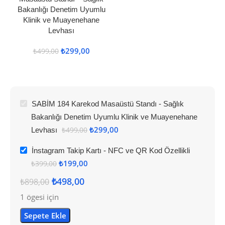
Bakanlığı Denetim Uyumlu
Klinik ve Muayenehane
Levhası
₺
299,00
₺
499,00
SABİM 184 Karekod Masaüstü Standı - Sağlık
Bakanlığı Denetim Uyumlu Klinik ve Muayenehane
₺
299,00
Levhası
₺
499,00
İnstagram Takip Kartı - NFC ve QR Kod Özellikli
₺
199,00
₺
399,00
₺
498,00
₺
898,00
1 ögesi için
Sepete Ekle