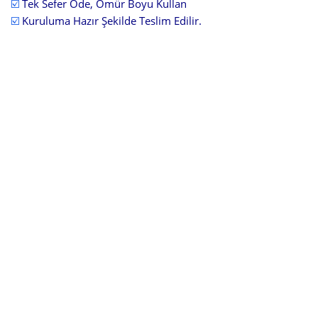
☑️
Tek Sefer Öde, Ömür Boyu Kullan
☑️
Kuruluma Hazır Şekilde Teslim Edilir.