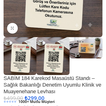
Büyütmek için tıklayın
SABİM 184 Karekod Masaüstü Standı –
Sağlık Bakanlığı Denetim Uyumlu Klinik ve
Muayenehane Levhası
₺
499,00
₺
299,00
⭐⭐⭐⭐⭐
1000+ Mutlu Müşteri