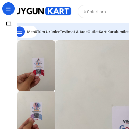
Menü
Tüm Ürünler
Teslimat & İade
Outlet
Kart Kurulum
İle