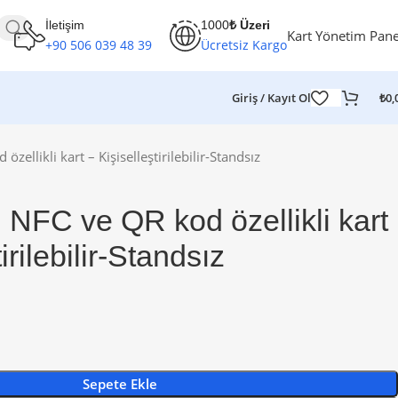
İletişim
1000
₺ Üzeri
Kart Yönetim Pane
+90 506 039 48 39
Ücretsiz Kargo
Giriş / Kayıt Ol
₺
0,
zellikli kart – Kişiselleştirilebilir-Standsız
ı NFC ve QR kod özellikli kart
irilebilir-Standsız
Sepete Ekle