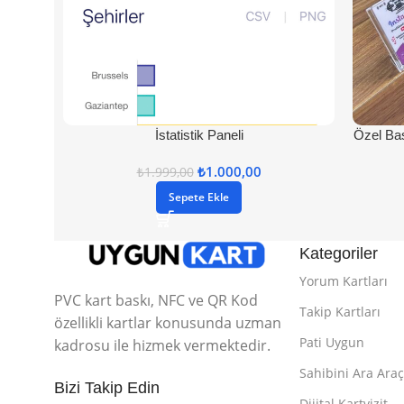
İstatistik Paneli
Özel Bas
₺
1.000,00
₺
1.999,00
Sepete Ekle
Kategoriler
Yorum Kartları
PVC kart baskı, NFC ve QR Kod
Takip Kartları
özellikli kartlar konusunda uzman
Pati Uygun
kadrosu ile hizmek vermektedir.
Sahibini Ara Araç
Bizi Takip Edin
Dijital Kartvizit