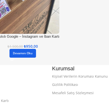
kılı Google – İnstagram ve İban Kartı
₺
950,00
₺
1.500,00
Devamını Oku
Kurumsal
Kişisel Verilerin Koruması Kanunu
Gizlilik Politikası
Mesafeli Satış Sözleşmesi
 Kartı