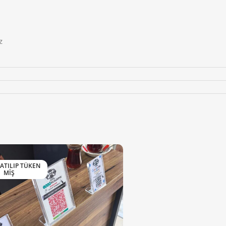
z
SATILIP TÜKEN
MIŞ