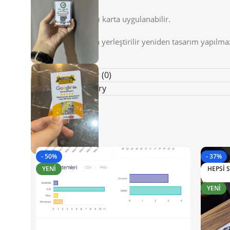
Müşterinin tasarımı karta uygulanabilir.
Logo standart karta yerleştirilir yeniden tasarım yapılma
Değerlendirmeler (0)
Shipping & Delivery
İlgili ürünler
- 50%
- 37%
YENI
HEPSI 
YENI