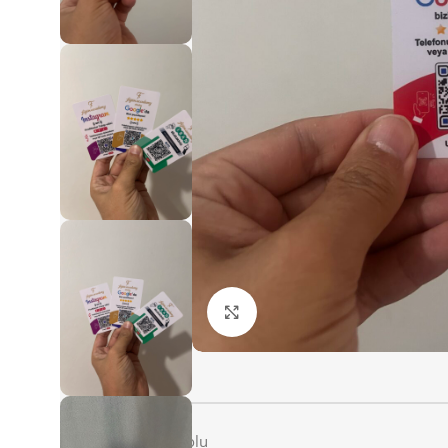
Büyütmek için tıklayın
Açıklama
Müşteriye özel logolu