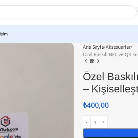
tişim
Ana Sayfa
Aksesuarlar
Özel Baskılı NFC ve QR kod ö
Özel Baskıl
– Kişiselleşt
₺
400,00