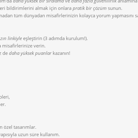
com’da
daha yüksek bir sıralama
ve
daha fazla güvenilirlik
anlamına 
eri bildirimlerini almak için onlara
pratik bir çözüm
sunun.
olmadan tüm dünyadan misafirlerinizin kolayca yorum yapmasını sa
ın linkiyle
eşleştirin (3 adımda kurulum!).
 misafirlerinize verin.
iz de
daha yüksek puanlar
kazanın!
leri,
er.
n özel tasarımlar.
apısıyla uzun süre kullanım.