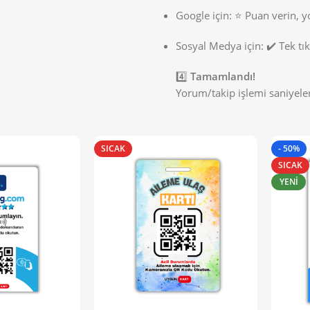
Google için: ⭐ Puan verin, 
Sosyal Medya için: ✔️ Tek tıkl
4️⃣
Tamamlandı!
Yorum/takip işlemi saniyeler
SICAK
- 50%
SICAK
YENI