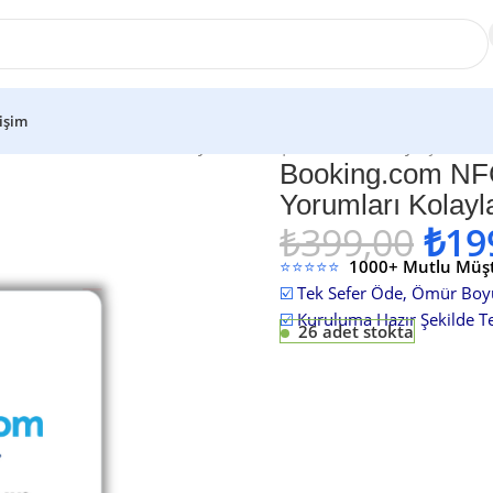
tişim
 NFC ve QR Kodlu Profesyonel Kart | Yorumları Kolaylaştırın
Booking.com NFC
Yorumları Kolayla
₺
399,00
₺
19
⭐⭐⭐⭐⭐
1000+ Mutlu Müşt
☑️
Tek Sefer Öde, Ömür Boy
☑️
Kuruluma Hazır Şekilde Tes
26 adet stokta