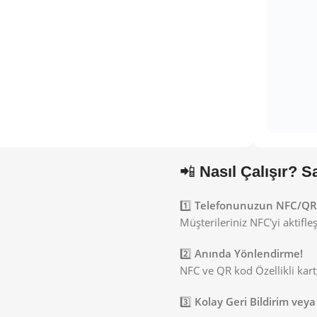
📲
Nasıl Çalışır? 
1️⃣
Telefonunuzun NFC/QR Ö
Müşterileriniz NFC'yi aktifl
2️⃣
Anında Yönlendirme!
NFC ve QR kod Özellikli kart
3️⃣
Kolay Geri Bildirim veya