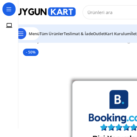
Menü
Tüm Ürünler
Teslimat & İade
Outlet
Kart Kurulum
İle
Ana Sayfa
NFC ve QR Kod Özellikli Kartlar
Booking.com
- 50%