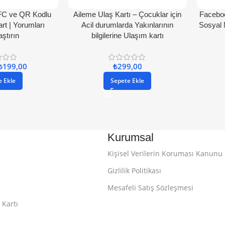
FC ve QR Kodlu
Aileme Ulaş Kartı – Çocuklar için
Facebo
rt | Yorumları
Acil durumlarda Yakınlarının
Sosyal 
aştırın
bilgilerine Ulaşım kartı
₺
199,00
₺
299,00
e Ekle
Sepete Ekle
Kurumsal
Kişisel Verilerin Koruması Kanunu
Gizlilik Politikası
Mesafeli Satış Sözleşmesi
 Kartı