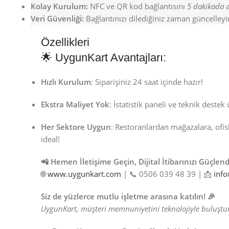
Kolay Kurulum:
NFC ve QR kod bağlantısını
5 dakikada
a
Veri Güvenliği:
Bağlantınızı dilediğiniz zaman güncelleyin
Özellikleri
🌟 UygunKart Avantajları:
Hızlı Kurulum
: Siparişiniz 24 saat içinde hazır!
Ekstra Maliyet Yok
: İstatistik paneli ve teknik destek 
Her Sektore Uygun
: Restoranlardan mağazalara, ofis
ideal!
📲 Hemen İletişime Geçin, Dijital İtibarınızı Güçlend
🌐
www.uygunkart.com
| 📞 0506 039 48 39 | 📩
inf
Siz de yüzlerce mutlu işletme arasına katılın! 🎉
UygunKart, müşteri memnuniyetini teknolojiyle buluştu