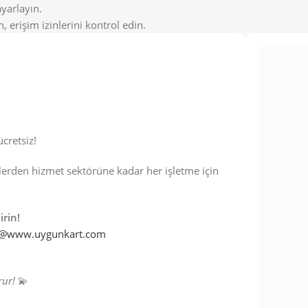
yarlayın.
, erişim izinlerini kontrol edin.
ücretsiz!
lerden hizmet sektörüne kadar her işletme için
irin!
o@www.uygunkart.com
rur!
💫