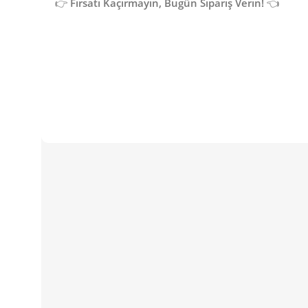
👉
Fırsatı Kaçırmayın, Bugün Sipariş Verin!
👈