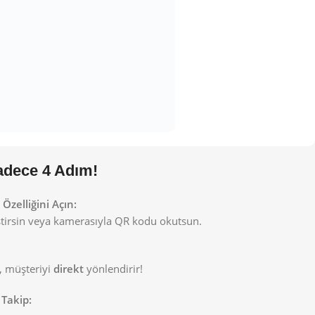
Sadece 4 Adım!
zelliğini Açın:
eştirsin veya kamerasıyla QR kodu okutsun.
, müşteriyi
direkt
yönlendirir!
 Takip: