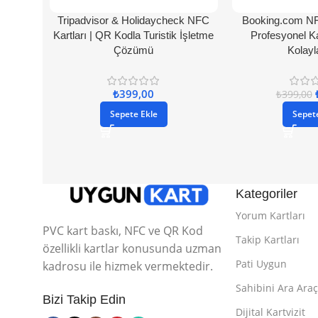
Tripadvisor & Holidaycheck NFC
Booking.com N
Kartları | QR Kodla Turistik İşletme
Profesyonel Ka
Çözümü
Kolayl
₺
399,00
₺
399,00
Sepete Ekle
Sepet
Kategoriler
Yorum Kartları
PVC kart baskı, NFC ve QR Kod
Takip Kartları
özellikli kartlar konusunda uzman
Pati Uygun
kadrosu ile hizmek vermektedir.
Sahibini Ara Araç
Bizi Takip Edin
Dijital Kartvizit