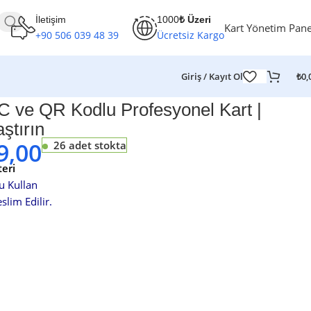
İletişim
1000
₺ Üzeri
Kart Yönetim Pane
+90 506 039 48 39
Ücretsiz Kargo
Giriş / Kayıt Ol
₺
0,
 ve QR Kodlu Profesyonel Kart |
ştırın
9,00
26 adet stokta
eri
u Kullan
lim Edilir.