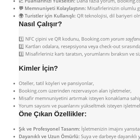
📈 Puanlarınızı Yükseltin:
Daha fazla yorum, Booking.
💬 Memnuniyeti Kolaylaştırın:
Misafirlerinizin olumlu g
🌍 Turistler için Kullanışlı:
QR teknolojisi, dil bariyeri 
Nasıl Çalışır?
1️⃣ NFC çipini ve QR kodunu, Booking.com
yorum sayfanız
2️⃣ Kartları odalara, resepsiyona veya check-out sırasında
3️⃣ Misafirleriniz kartı taratsın, yorumlarını bıraksın ve s
Kimler İçin?
Oteller, tatil köyleri ve pansiyonlar,
Booking.com üzerinden rezervasyon alan işletmeler,
Misafir memnuniyetini artırmak isteyen konaklama sahip
Yorum sayısını ve puanlarını yükseltmek isteyen işletmel
Öne Çıkan Özellikler:
Şık ve Profesyonel Tasarım:
İşletmenizin imajını yansıta
Dayanıklı ve Uzun Ömürlü:
Suya ve darbeye dayanıklı y