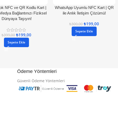
ok NFC ve QR Kodlu Kart |
WhatsApp Uyumlu NFC Kart | QR
Medya Bağlantınızı Fiziksel
ile Anlık İletişim Çözümü!
Dünyaya Taşıyın!
₺
199,00
₺
300,00
Sepete Ekle
₺
199,00
₺
399,00
Sepete Ekle
Ödeme Yöntemleri
Güvenli Ödeme Yöntemleri