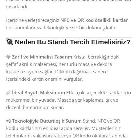
tasarlandı.
İçerisine yerleştireceğiniz
NFC ve QR kod özellikli kartlar
ile sunumlarınıza teknolojik ve şık bir dokunuş katın.
🚀 Neden Bu Standı Tercih Etmelisiniz?
💎
Zarif ve Minimalist Tasarım
Kristal berraklığındaki
şeffaf akrilik malzemesi, her türlü masa ve dekora
kusursuz uyum sağlar. Dikkati dağıtmaz, sadece
içerisindeki kartın önemini vurgular.
📏
İdeal Boyut, Maksimum Etki
çok seçenekli stantlar için
mükemmel bir yuvadır. Masada yer kaplamaz, şık ve
düzenli bir görünüm sunar.
📲
Teknolojiyle Bütünleşik Sunum
Stand, NFC ve QR
kodlu kartlarınızı en ideal açıda sergiler. Müşterileriniz
telefonlarını yaklaştırarak veya QR kodu okutarak anında