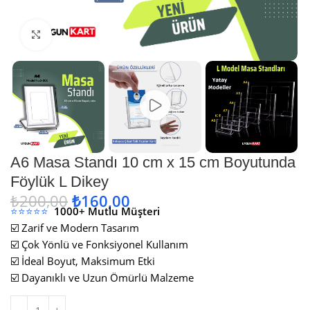
Büyütmek için tıklayın
A6 Masa Standı 10 cm x 15 cm Boyutunda
Föylük L Dikey
₺
200,00
₺
160,00
⭐⭐⭐⭐⭐
1000+ Mutlu Müşteri
☑️ Zarif ve Modern Tasarım
☑️ Çok Yönlü ve Fonksiyonel Kullanım
☑️ İdeal Boyut, Maksimum Etki
☑️ Dayanıklı ve Uzun Ömürlü Malzeme