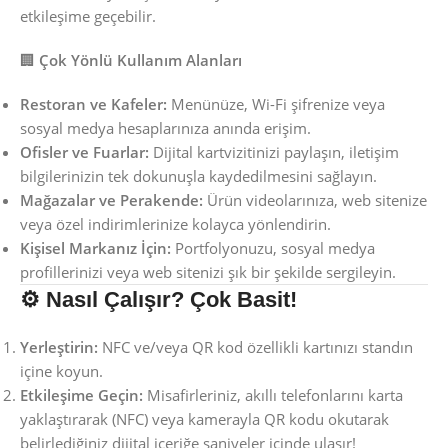
etkileşime geçebilir.
🏢
Çok Yönlü Kullanım Alanları
Restoran ve Kafeler:
Menünüze, Wi-Fi şifrenize veya
sosyal medya hesaplarınıza anında erişim.
Ofisler ve Fuarlar:
Dijital kartvizitinizi paylaşın, iletişim
bilgilerinizin tek dokunuşla kaydedilmesini sağlayın.
Mağazalar ve Perakende:
Ürün videolarınıza, web sitenize
veya özel indirimlerinize kolayca yönlendirin.
Kişisel Markanız İçin:
Portfolyonuzu, sosyal medya
profillerinizi veya web sitenizi şık bir şekilde sergileyin.
⚙️ Nasıl Çalışır? Çok Basit!
Yerleştirin:
NFC ve/veya QR kod özellikli kartınızı standın
içine koyun.
Etkileşime Geçin:
Misafirleriniz, akıllı telefonlarını karta
yaklaştırarak (NFC) veya kamerayla QR kodu okutarak
belirlediğiniz dijital içeriğe saniyeler içinde ulaşır!