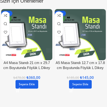
Sizin İçin Önerilenler
- 25%
- 22%
YENI
YENI
A4 Masa Standı 21 cm x 29.7
A5 Masa Standı 12.7 cm x 17.8
cm Boyutunda Föylük L Dikey
cm Boyutunda Föylük L Dikey
₺
360,00
₺
145,00
₺
478,00
₺
185,00
Sepete Ekle
Sepete Ekle