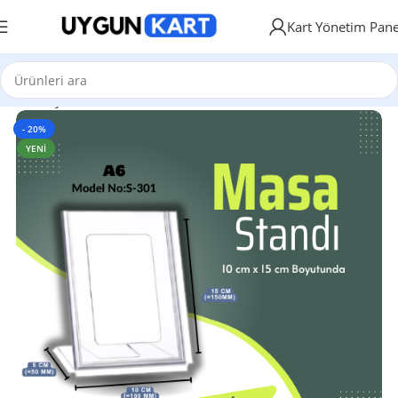
Kart Yönetim Pane
Ana Sayfa
Masa Üstü Standlar
- 20%
YENI