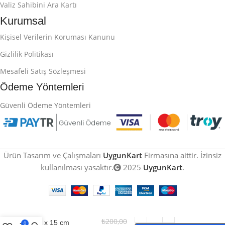
Valiz Sahibini Ara Kartı
Kurumsal
Kişisel Verilerin Koruması Kanunu
Gizlilik Politikası
Mesafeli Satış Sözleşmesi
Ödeme Yöntemleri
Güvenli Ödeme Yöntemleri
Ürün Tasarım ve Çalışmaları
UygunKart
Firmasına aittir. İzinsiz
kullanılması yasaktır.
2025
UygunKart
.
A6 Masa Standı 10
₺
200,00
cm x 15 cm
0