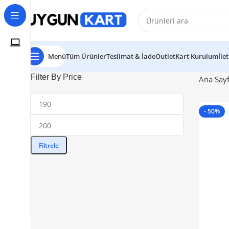
Menü
Tüm Ürünler
Teslimat & İade
Outlet
Kart Kurulum
İle
Filter By Price
Ana Say
- 50%
Filtrele