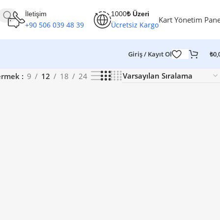
İletişim
1000
₺ Üzeri
Kart Yönetim Pane
+90 506 039 48 39
Ücretsiz Kargo
Giriş / Kayıt Ol
₺
0,
ermek
9
12
18
24