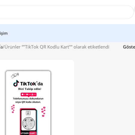
tişim
fa
Ürünler “"TikTok QR Kodlu Kart"” olarak etiketlendi
Göst