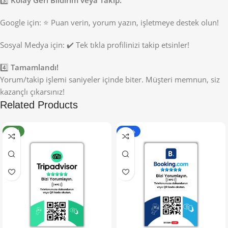
3️⃣
Kolay Geri Bildirim veya Takip:
Google için: ⭐ Puan verin, yorum yazın, işletmeye destek olun!
Sosyal Medya için: ✔️ Tek tıkla profilinizi takip etsinler!
4️⃣
Tamamlandı!
Yorum/takip işlemi saniyeler içinde biter. Müşteri memnun, siz
kazançlı çıkarsınız!
Related Products
YENI
- 50%