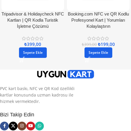
Tripadvisor & Holidaycheck NFC
Booking.com NFC ve QR Kodlu
Kartları | QR Kodla Turistik
Profesyonel Kart | Yorumları
İşletme Çözümü
Kolaylaştırın
₺
399,00
₺
199,00
₺
399,00
Sepete Ekle
Sepete Ekle
PVC kart baskı, NFC ve QR Kod özellikli
kartlar konusunda uzman kadrosu ile
hizmek vermektedir.
Bizi Takip Edin