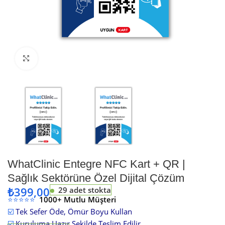
Büyütmek için tıklayın
WhatClinic Entegre NFC Kart + QR |
Sağlık Sektörüne Özel Dijital Çözüm
₺
399,00
29 adet stokta
⭐⭐⭐⭐⭐
1000+ Mutlu Müşteri
☑️
Tek Sefer Öde, Ömür Boyu Kullan
☑️
Kuruluma Hazır Şekilde Teslim Edilir.