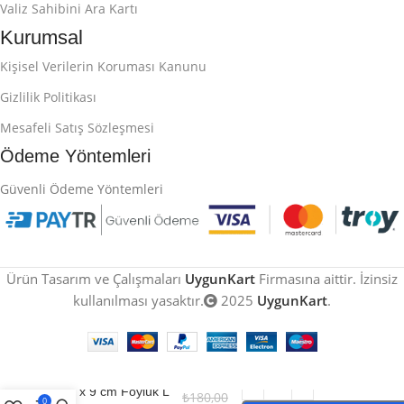
Valiz Sahibini Ara Kartı
Kurumsal
Kişisel Verilerin Koruması Kanunu
Gizlilik Politikası
Mesafeli Satış Sözleşmesi
Ödeme Yöntemleri
Güvenli Ödeme Yöntemleri
Ürün Tasarım ve Çalışmaları
UygunKart
Firmasına aittir. İzinsiz
kullanılması yasaktır.
2025
UygunKart
.
A8 Masa Standı 6
cm x 9 cm Föylük L
₺
180,00
0