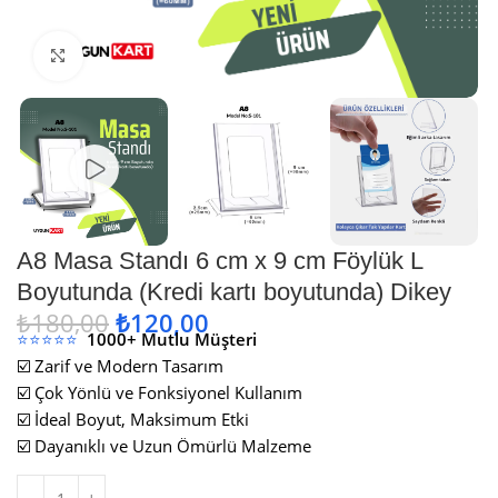
Büyütmek için tıklayın
A8 Masa Standı 6 cm x 9 cm Föylük L
Boyutunda (Kredi kartı boyutunda) Dikey
₺
180,00
₺
120,00
⭐⭐⭐⭐⭐
1000+ Mutlu Müşteri
☑️ Zarif ve Modern Tasarım
☑️ Çok Yönlü ve Fonksiyonel Kullanım
☑️ İdeal Boyut, Maksimum Etki
☑️ Dayanıklı ve Uzun Ömürlü Malzeme