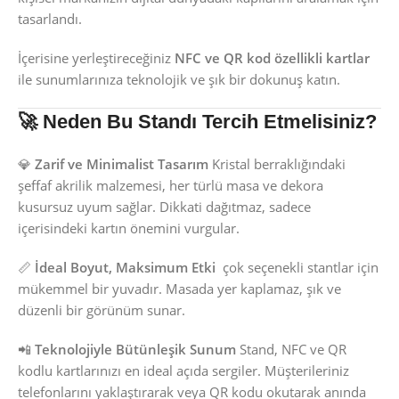
tasarlandı.
İçerisine yerleştireceğiniz
NFC ve QR kod özellikli kartlar
ile sunumlarınıza teknolojik ve şık bir dokunuş katın.
🚀 Neden Bu Standı Tercih Etmelisiniz?
💎
Zarif ve Minimalist Tasarım
Kristal berraklığındaki
şeffaf akrilik malzemesi, her türlü masa ve dekora
kusursuz uyum sağlar. Dikkati dağıtmaz, sadece
içerisindeki kartın önemini vurgular.
📏
İdeal Boyut, Maksimum Etki
çok seçenekli stantlar için
mükemmel bir yuvadır. Masada yer kaplamaz, şık ve
düzenli bir görünüm sunar.
📲
Teknolojiyle Bütünleşik Sunum
Stand, NFC ve QR
kodlu kartlarınızı en ideal açıda sergiler. Müşterileriniz
telefonlarını yaklaştırarak veya QR kodu okutarak anında