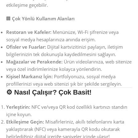
etkileşime geçebilir.
🏢
Çok Yönlü Kullanım Alanları
Restoran ve Kafeler:
Menünüze, Wi-Fi şifrenize veya
sosyal medya hesaplarınıza anında erişim.
Ofisler ve Fuarlar:
Dijital kartvizitinizi paylaşın, iletişim
bilgilerinizin tek dokunuşla kaydedilmesini sağlayın.
Mağazalar ve Perakende:
Ürün videolarınıza, web sitenize
veya özel indirimlerinize kolayca yönlendirin.
Kişisel Markanız İçin:
Portfolyonuzu, sosyal medya
profillerinizi veya web sitenizi şık bir şekilde sergileyin.
⚙️ Nasıl Çalışır? Çok Basit!
Yerleştirin:
NFC ve/veya QR kod özellikli kartınızı standın
içine koyun.
Etkileşime Geçin:
Misafirleriniz, akıllı telefonlarını karta
yaklaştırarak (NFC) veya kamerayla QR kodu okutarak
belirlediğiniz dijital içeriğe saniyeler içinde ulaşır!