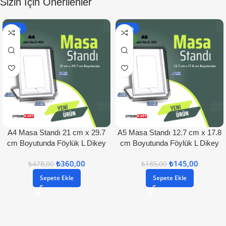
Sizin İçin Önerilenler
- 25%
- 22%
YENI
YENI
A4 Masa Standı 21 cm x 29.7
A5 Masa Standı 12.7 cm x 17.8
cm Boyutunda Föylük L Dikey
cm Boyutunda Föylük L Dikey
₺
360,00
₺
145,00
₺
478,00
₺
185,00
Sepete Ekle
Sepete Ekle