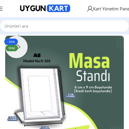
Kart Yönetim Pane
Ana Sayfa
Masa Üstü Standlar
- 33%
YENI