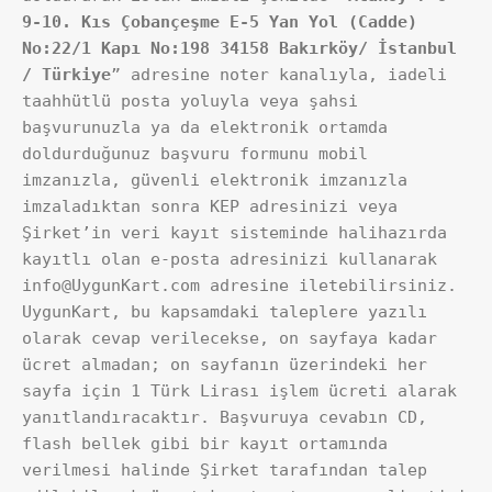
9-10. Kıs Çobançeşme E-5 Yan Yol (Cadde) 
No:22/1 Kapı No:198 34158 Bakırköy/ İstanbul 
/ Türkiye
” adresine noter kanalıyla, iadeli 
taahhütlü posta yoluyla veya şahsi 
başvurunuzla ya da elektronik ortamda 
doldurduğunuz başvuru formunu mobil 
imzanızla, güvenli elektronik imzanızla 
imzaladıktan sonra KEP adresinizi veya 
Şirket’in veri kayıt sisteminde halihazırda 
kayıtlı olan e-posta adresinizi kullanarak 
info@UygunKart.com adresine iletebilirsiniz. 
UygunKart, bu kapsamdaki taleplere yazılı 
olarak cevap verilecekse, on sayfaya kadar 
ücret almadan; on sayfanın üzerindeki her 
sayfa için 1 Türk Lirası işlem ücreti alarak 
yanıtlandıracaktır. Başvuruya cevabın CD, 
flash bellek gibi bir kayıt ortamında 
verilmesi halinde Şirket tarafından talep 